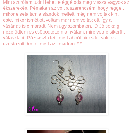
Mint azt rólam tudni lehet, eléggé oda meg vissza vagyok az
ékszerekért. Pénteken az volt a szerencsém, hogy reggel,
mikor elsétáltam a standok mellett, még nem voltak kint,
este, mikor ismét ott voltam már nem voltak ott. Így a
vásárlás is elmaradt. Nem úgy szombaton. :D Jó sokáig
nézelődtem és csöpögtettem a nyálam, mire végre sikerült
választani. Rózsaszín lett, mert abból nincs túl sok, és
ezüstözött drótot, mert azt imádom. *.*