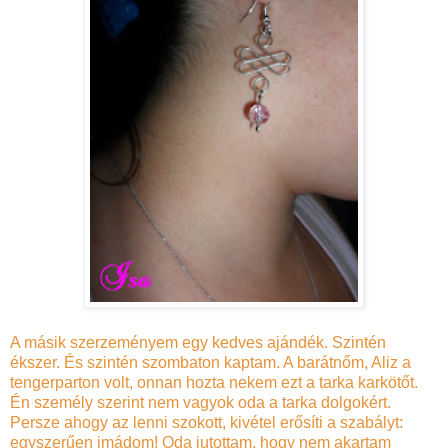
A másik szerzeményem egy kedves ajándék. Szintén
ékszer. És szintén szombaton kaptam. A barátnőm, Aliz a
tengerparton volt, onnan hozta nekem ezt a tarka karkötőt.
Én személy szerint nem vagyok oda a tarka dolgokért.
Persze ahogy az lenni szokott, kivétel erősíti a szabályt:
egyszerűen imádom! Oda jutottam, hogy nem akartam