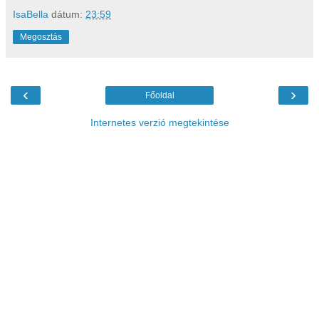
IsaBella
dátum:
23:59
Megosztás
‹
›
Főoldal
Internetes verzió megtekintése