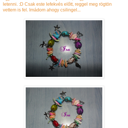
letenni. :D Csak este lefekvés előtt, reggel meg rögtön
vettem is fel. Imádom ahogy csilingel...